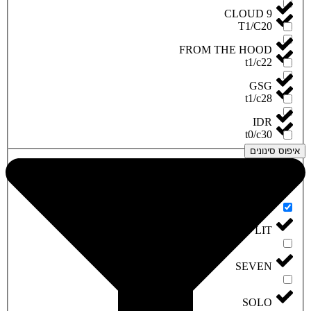
CLOUD 9
T1/C20
FROM THE HOOD
t1/c22
GSG
t1/c28
IDR
t0/c30
איפוס סינונים
IMC
LINE
LIT
SEVEN
SOLO