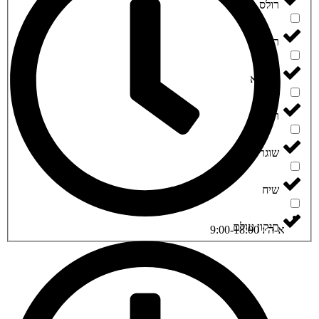
‮רולס‬
‮רפא‬
‮רפאנא‬
‮רפק‬
‮שוגר ליף‬
‮שיח‬
‮תיקון עולם‬
א-ה : 9:00-18:00