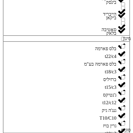
‮בינסק‬
הייבריד
‮ביקאן‬
סאטיבה
‮בלאק‬
ינון
‮בלס פארמה‬
t22/c4
‮בלס פארמה בע"מ‬
t18/c3
‮ברזיליס‬
t15/c3
‮ג'נטיקס‬
t12/c12
‮גנג'ה גיק‬
T10/C10
‮גרין בויז‬
וגים