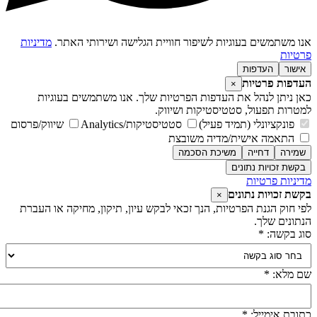
נו משתמשים בעוגיות לשיפור חוויית הגלישה ושירותי האתר.
מדיניות
רטיות
אישור
העדפות
עדפות פרטיות
×
אן ניתן לנהל את העדפות הפרטיות שלך. אנו משתמשים בעוגיות
מטרות תפעול, סטטיסטיקות ושיווק.
פונקציונלי (תמיד פעיל)
סטטיסטיקות/Analytics
שיווק/פרסום
התאמה אישית/מדיה משובצת
שמירה
דחייה
משיכת הסכמה
בקשת זכויות נתונים
דיניות פרטיות
קשת זכויות נתונים
×
פי חוק הגנת הפרטיות, הנך זכאי לבקש עיון, תיקון, מחיקה או העברת
נתונים שלך.
וג בקשה: *
ם מלא: *
תובת אימייל: *