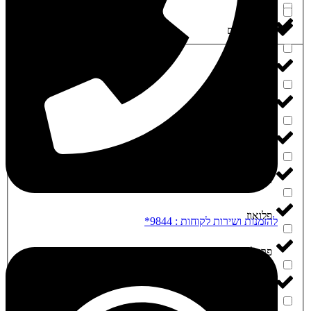
‮תיקון עולם‬
‮מיניז‬
‮נובה קנביס‬
‮פיס נטורלס‬
‮פלאנטיס‬
‮פלאנטק מדיקל‬
‮פלואוז‬
להזמנות ושירות לקוחות : 9844*
‮פרפל פארם‬
‮קאליפה קוש‬