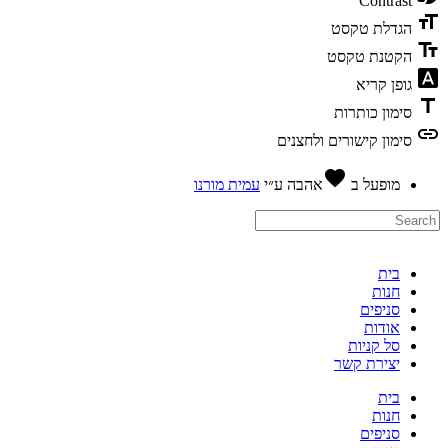
Contrast
format_si
הגדלת טקסט
text_fiel
הקטנת טקסט
font_downl
גופן קריא
titl
סימון כותרות
lin
סימון קישורים ולחצנים
favorite
מופעל ב
אהבה
ע״י
עמית מורנו
בית
חנות
סניפים
אודות
סל קניות
יצירת קשר
בית
חנות
סניפים