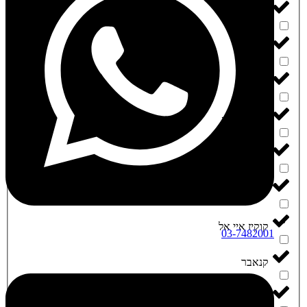
‮קאלפיה קוש‬
‮קאן 4 יו‬
‮קווסט‬
‮קוטס קאנה‬
‮קומפאונד‬
‮קוקיז‬
‮קוקיז איי אל‬
03-7482001
‮קנאבר‬
‮קנאברו‬