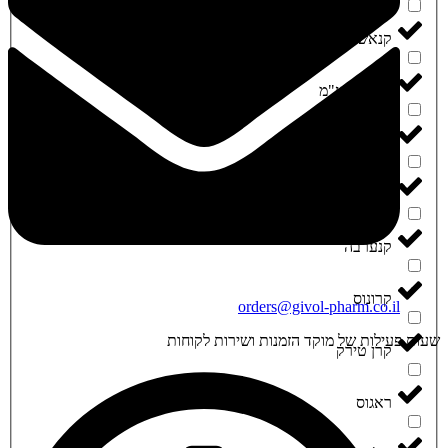
‮קנאשור‬
‮קנביט בע"מ‬
‮קנדוק‬
‮קנטק‬
‮קנערבה‬
‮קרונוס‬
orders@givol-pharm.co.il
עות פעילות של מוקד הזמנות ושירות לקוחות
‮קרן טירק‬
‮ראגוס‬