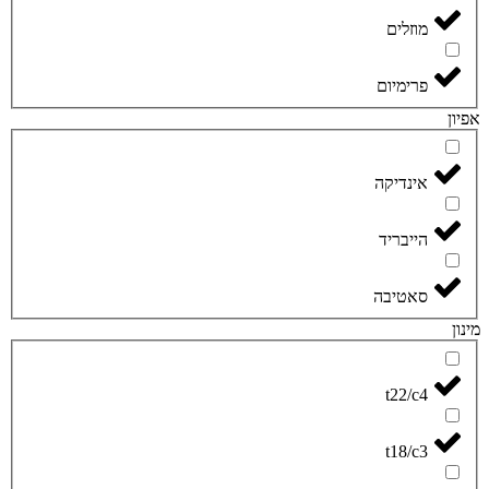
מוזלים
פרימיום
פיון
אינדיקה
הייבריד
סאטיבה
ינון
t22/c4
t18/c3