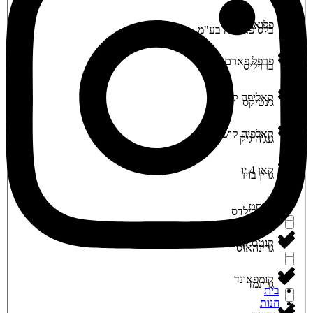
‮פלואוז‬
‮בלס פארמה בע"מ‬
‮פרפל פארם‬
‮ברזיליס‬
‮קאליפה קוש‬
‮ג'נטיקס‬
‮קאלפיה קוש‬
‮גנג'ה גיק‬
‮קאן 4 יו‬
‮גרין בויז‬
‮קווסט‬
‮גרין פילדס‬
‮קוטס קאנה‬
‮גרינהאוס‬
‮קומפאונד‬
‮גרינמד‬
בית
חנות