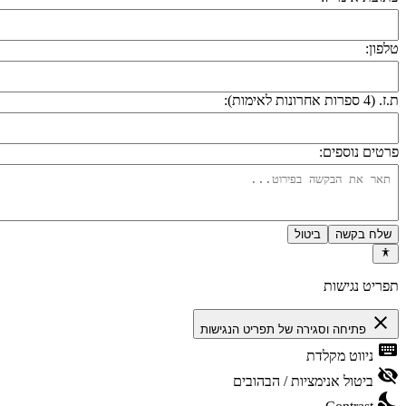
לפון:
 (4 ספרות אחרונות לאימות):
רטים נוספים:
שלח בקשה
ביטול
פריט נגישות
close
פתיחה וסגירה של תפריט הנגישות
keyboa
ניווט מקלדת
visibility_
ביטול אנימציות / הבהובים
nights_st