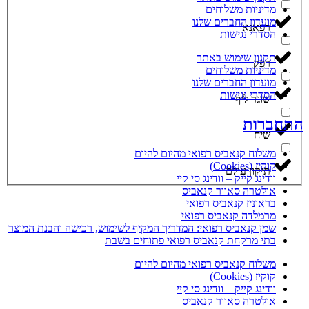
מדיניות משלוחים
מועדון החברים שלנו
‮רפאנא‬
הסדרי נגישות
תקנון שימוש באתר
‮רפק‬
מדיניות משלוחים
מועדון החברים שלנו
הסדרי נגישות
‮שוגר ליף‬
תחברות
‮שיח‬
משלוח קנאביס רפואי מהיום להיום
קוקיז (Cookies)
‮תיקון עולם‬
וודינג קייק – וודינג סי קיי
אולטרה סאוור קנאביס
בראוניז קנאביס רפואי
מרמלדה קנאביס רפואי
שמן קנאביס רפואי: המדריך המקיף לשימוש, רכישה והבנת המוצר
בתי מרקחת קנאביס רפואי פתוחים בשבת
משלוח קנאביס רפואי מהיום להיום
קוקיז (Cookies)
וודינג קייק – וודינג סי קיי
אולטרה סאוור קנאביס