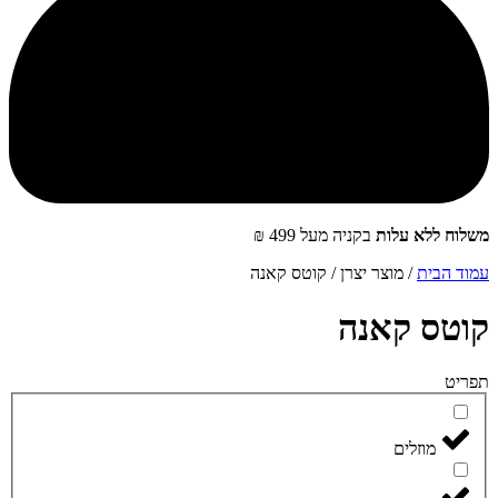
שלוח ללא עלות
בקניה מעל 499 ₪
מוד הבית
/ מוצר יצרן / ‮קוטס קאנה‬
‮קוטס קאנה
פריט
מוזלים