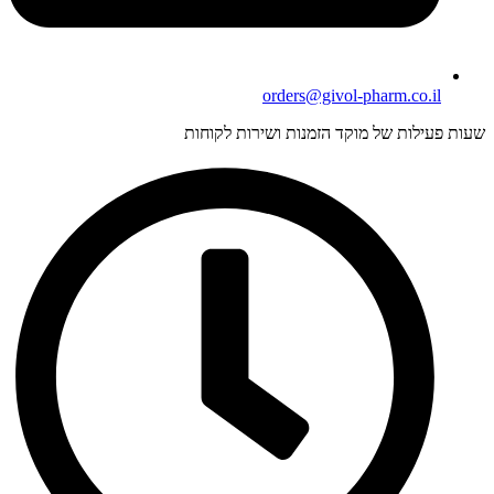
orders@givol-pharm.co.il
עות פעילות של מוקד הזמנות ושירות לקוחות