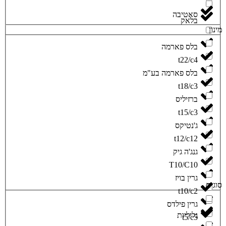
סאטיבה
‮בלאק‬
ינון
‮בלס פארמה‬
t22/c4
‮בלס פארמה בע"מ‬
t18/c3
‮ברזיליס‬
t15/c3
‮ג'נטיקס‬
t12/c12
‮גנג'ה גיק‬
T10/C10
‮גרין בויז‬
וגים
t10/c2
‮גרין פילדס‬
‮גליליות‬
t5/c5