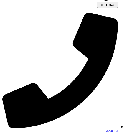
סגור
פתח
9844*