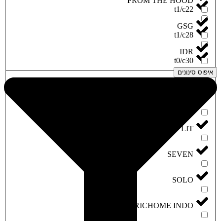
FROM THE HOOD
t1/c22
GSG
t1/c28
IDR
t0/c30
איפוס סינונים
IMC
LINE
LIT
SEVEN
SOLO
TRICHOME INDO