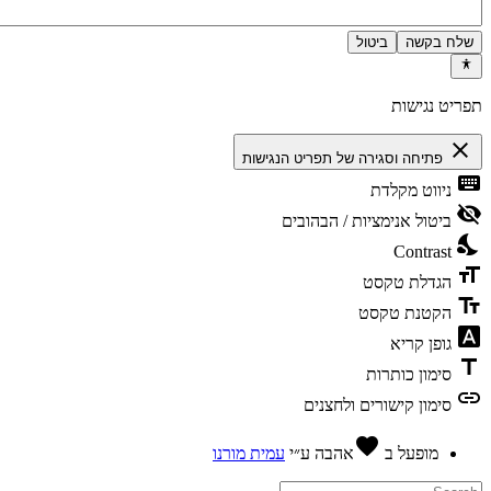
שלח בקשה
ביטול
פריט נגישות
close
פתיחה וסגירה של תפריט הנגישות
keyboa
ניווט מקלדת
visibility_
ביטול אנימציות / הבהובים
nights_st
Contrast
format_si
הגדלת טקסט
text_fiel
הקטנת טקסט
font_downl
גופן קריא
titl
סימון כותרות
lin
סימון קישורים ולחצנים
favorite
מופעל ב
אהבה
ע״י
עמית מורנו