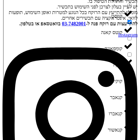
כשיר והתחלת הטיפול בו.
ש לעיין בעלון לצרכן לפני השימוש בתכשיר.
ומלץ להתייעץ עם הרוקח בכל הנוגע למטרות ואופן השימוש, תופעות
‮קווסט‬
וואי, אינטראקציה עם תכשירים אחרים.
התייעצות עם רוקח פנה ל-
03-7482001
בוואטסאפ או בטלפון.
‮קוטס קאנה‬
Instagra
‮קומפאונד‬
‮קוקיז‬
‮קוקיז איי אל‬
‮קנאבר‬
‮קנאברו‬
‮קנאשור‬