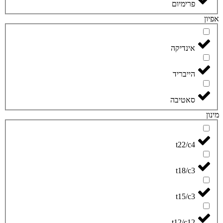
פרימיום
פיון
אינדיקה
הייבריד
סאטיבה
ינון
t22/c4
t18/c3
t15/c3
t12/c12