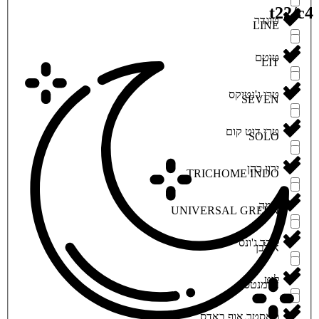
t22/c
‮טוגדר‬
LINE
‮טוטם‬
LIT
‮טרו ג'נטיקס‬
SEVEN
‮טרי דוט קום‬
SOLO
‮ירון כהן‬
TRICHOME INDO
‮לומה‬
UNIVERSAL GREEN
‮לורד ג'ונס‬
‮אילבן‬
‮ליט‬
‮אלמנטס‬
‮מאסטר אוף באדס‬