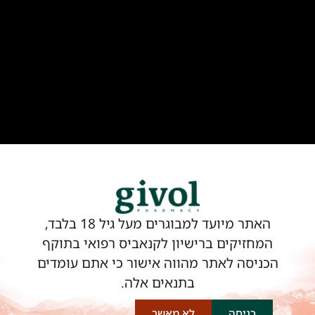
אין במידע באתר זה תחליף להיוועצות עם רופא או
רוקח בטרם רכישות תכשיר והתחלת הטיפול בו.
יש לעיין בעלון לצרכן לפני השימוש בתכשיר.
מומלץ להתייעץ עם הרוקח בכל הנוגע למטרות
ואופן השימוש, תופעות לוואי, אינטראקציה עם
תכשירים אחרים.
להתייעצות עם רוקח פנה ל-
03-7482001
בוואטסאפ או בטלפון.
האתר מיועד למבוגרים מעל גיל 18 בלבד,
המחזיקים ברישיון לקנאביס רפואי בתוקף
הכניסה לאתר מהווה אישור כי אתם עומדים
בתנאים אלה.
בית
תקנון שימוש באתר
כניסה
לא מאשר