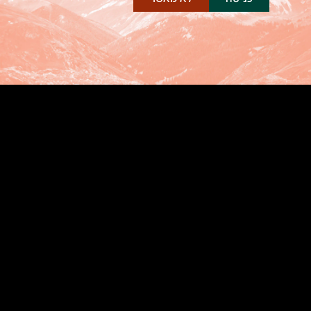
חנות
מדיניות משלוחים
סניפים
מועדון החברים שלנו
אודות
הסדרי נגישות
התחברות
סל קניות
יצירת קשר
משלוח קנאביס רפואי מהיום להיום
קוקיז (Cookies)
וודינג קייק – וודינג סי קיי
אולטרה סאוור קנאביס
בראוניז קנאביס רפואי
מרמלדה קנאביס רפואי
שמן קנאביס רפואי: המדריך המקיף לשימוש,
רכישה והבנת המוצר
בתי מרקחת קנאביס רפואי פתוחים בשבת
להזמנות ושירות לקוחות : 9844*