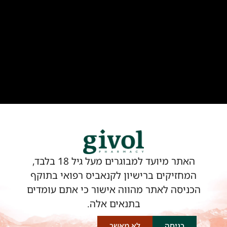
אין במידע באתר זה תחליף להיוועצות עם רופא או
רוקח בטרם רכישות תכשיר והתחלת הטיפול בו.
יש לעיין בעלון לצרכן לפני השימוש בתכשיר.
מומלץ להתייעץ עם הרוקח בכל הנוגע למטרות
ואופן השימוש, תופעות לוואי, אינטראקציה עם
תכשירים אחרים.
להתייעצות עם רוקח פנה ל-
03-7482001
בוואטסאפ או בטלפון.
האתר מיועד למבוגרים מעל גיל 18 בלבד,
המחזיקים ברישיון לקנאביס רפואי בתוקף
הכניסה לאתר מהווה אישור כי אתם עומדים
בתנאים אלה.
בית
תקנון שימוש באתר
כניסה
לא מאשר