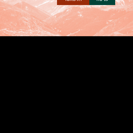
חנות
מדיניות משלוחים
סניפים
מועדון החברים שלנו
אודות
הסדרי נגישות
התחברות
סל קניות
יצירת קשר
משלוח קנאביס רפואי מהיום להיום
קוקיז (Cookies)
וודינג קייק – וודינג סי קיי
אולטרה סאוור קנאביס
בראוניז קנאביס רפואי
מרמלדה קנאביס רפואי
שמן קנאביס רפואי: המדריך המקיף לשימוש,
רכישה והבנת המוצר
בתי מרקחת קנאביס רפואי פתוחים בשבת
להזמנות ושירות לקוחות : 9844*