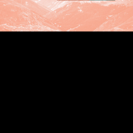
אודות
הסדרי נגישות
התחברות
סל קניות
יצירת קשר
משלוח קנאביס רפואי מהיום להיום
קוקיז (Cookies)
וודינג קייק – וודינג סי קיי
אולטרה סאוור קנאביס
בראוניז קנאביס רפואי
מרמלדה קנאביס רפואי
שמן קנאביס רפואי: המדריך המקיף לשימוש,
רכישה והבנת המוצר
בתי מרקחת קנאביס רפואי פתוחים בשבת
להזמנות ושירות לקוחות : 9844*
03-7482001