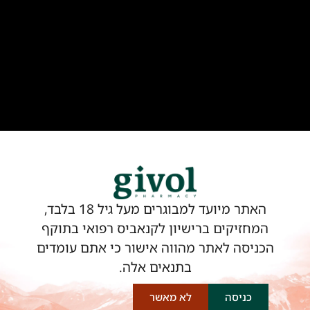
אין במידע באתר זה תחליף להיוועצות עם רופא או
רוקח בטרם רכישות תכשיר והתחלת הטיפול בו.
יש לעיין בעלון לצרכן לפני השימוש בתכשיר.
מומלץ להתייעץ עם הרוקח בכל הנוגע למטרות
ואופן השימוש, תופעות לוואי, אינטראקציה עם
תכשירים אחרים.
להתייעצות עם רוקח פנה ל-
03-7482001
בוואטסאפ או בטלפון.
האתר מיועד למבוגרים מעל גיל 18 בלבד,
המחזיקים ברישיון לקנאביס רפואי בתוקף
הכניסה לאתר מהווה אישור כי אתם עומדים
בית
תקנון שימוש באתר
בתנאים אלה.
חנות
מדיניות משלוחים
כניסה
לא מאשר
סניפים
מועדון החברים שלנו