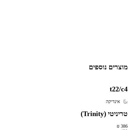
מאפייני האצוות עשויים להשתנות, ולכן מומלץ לעיין בתווית המוצר בעמוד
הרלוונטי לקבלת נתונים מדויקים.
מוצרים דומים באתר
אם תרצו להכיר מוצרים נוספים מהקטגוריה, תוכלו לעיין גם ב-
Kush.M
Mini
וב-
Anima
, המציעים הרכבים גנטיים שונים.
*המידע מיועד לבעלי רישיון בלבד ואינו מהווה ייעוץ רפואי. מאפייני האצווה
עשויים להשתנות.
מוצרים נוספים
t22/c4
אינדיקה
‮טריניטי‬ (Trinity)
386 ₪