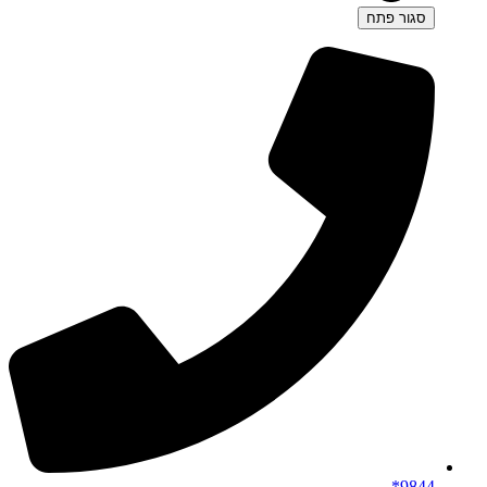
סגור
פתח
9844*