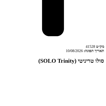
מק״ט
41528
תאריך תפוגה:
10/08/2026
סולו טריניטי (SOLO Trinity)
סולו טריניטי (SOLO Trinity) תפרחת קנאביס אינדיקה מקטגוריית מינון
T22/C4 המגודל ומשווק על ידי מדוקאן.
מק״ט 41528
זן סולו טריניטי
הוא זן אינדיקה המגודל בישראל על ידי מדוקאן
(Medocann) במתקני
אינדור
מבוקרים, המאפשרים שמירה על תנאי גידול
אחידים ואיכות יציבה בין אצוות. הזן משויך לקטגוריית
T22/C4
עם ריכוז
THC בטווח
19.9%–24.2%
וריכוז CBD של עד
4%
.