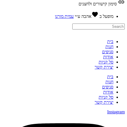
link
סימון קישורים ולחצנים
favorite
מופעל ב
אהבה
ע״י
עמית מורנו
בית
חנות
סניפים
אודות
סל קניות
יצירת קשר
בית
חנות
סניפים
אודות
סל קניות
יצירת קשר
Instagram