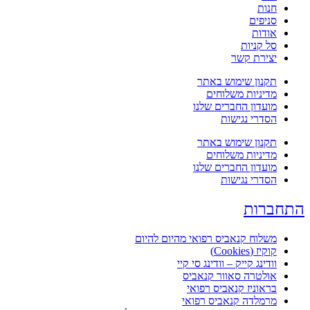
מותג:
דוד וגוליית (David and Goliath)
חנות
משווק:
דוד וגוליית (David and Goliath)
סניפים
ארץ ייצור:
ישראל
אודות
מתקן גידול:
אינדור (נורות)
סל קניות
סוג אריזה:
צנצנת
יצירת קשר
מפעל אריזה:
דוד וגוליית
תקנון שימוש באתר
סמלילים ותהליכי עיבוד
מדיניות משלוחים
מועדון החברים שלנו
הסדרי נגישות
במהלך גידול זן
פרפל
נעשה שימוש ב
הדברה ביולוגית
באמצעות חרקים
ועילים וב
הדברה אורגנית
המאושרת על פי תקני משרד הבריאות. לאחר
תקנון שימוש באתר
הקציר, התפרחת עברה
הליך הורדת עומס מיקרוביאלי
באמצעות
קרינת
מדיניות משלוחים
בטא (“פסטור קר”)
, לשם שמירה על איכות, ניקיון ובטיחות המוצר
מועדון החברים שלנו
למטופלים.
הסדרי נגישות
שמות נוספים
תחברות
המוצר עשוי להופיע גם בשם
Purple
או בתעתיקים שונים של השם
משלוח קנאביס רפואי מהיום להיום
העברי “פרפל”.
קוקיז (Cookies)
וודינג קייק – וודינג סי קיי
הבהרה רגולטורית
אולטרה סאוור קנאביס
בראוניז קנאביס רפואי
המידע מבוסס על נתוני היצרן
דוד וגוליית
ונועד לספק מידע כללי בלבד.
מרמלדה קנאביס רפואי
אין לראות בו תחליף לייעוץ רפואי מקצועי או להנחיות רופא מטפל