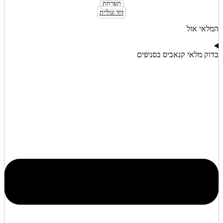
‮תפרחת‬
‮דוד וגוליית‬
מלאי אזל
דוק מלאי קנאביס בסניפים