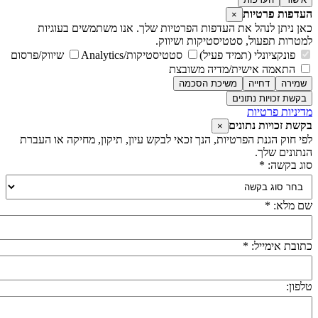
עדפות פרטיות
×
אן ניתן לנהל את העדפות הפרטיות שלך. אנו משתמשים בעוגיות
מטרות תפעול, סטטיסטיקות ושיווק.
פונקציונלי (תמיד פעיל)
סטטיסטיקות/Analytics
שיווק/פרסום
התאמה אישית/מדיה משובצת
שמירה
דחייה
משיכת הסכמה
בקשת זכויות נתונים
דיניות פרטיות
קשת זכויות נתונים
×
פי חוק הגנת הפרטיות, הנך זכאי לבקש עיון, תיקון, מחיקה או העברת
נתונים שלך.
וג בקשה: *
ם מלא: *
תובת אימייל: *
לפון: