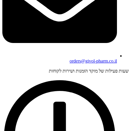
orders@givol-pharm.co.il
עות פעילות של מוקד הזמנות ושירות לקוחות