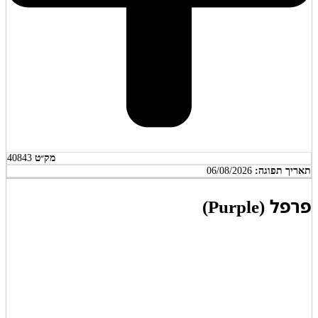
מק״ט
40843
אריך תפוגה:
06/08/2026
רפל (Purple)
פרפל (Purple)
הוא זן
תפרחת קנאביס
מסוג
אינדיקה
המשתייך
לקטגוריית מינון
T22/C4
. המוצר משווק בישראל על ידי
דוד וגוליית
(David and Goliath)
תחת מותג הבית של החברה ונארז בתצורת
צנצנת
אטומה, לשמירה על טריות ואיכות התפרחת. אף על פי שחברת
דוד וגוליית אינה חושפת את זהות המגדל, היא מדגישה כי תהליך הייצור
והאריזה מתבצע תחת בקרת איכות מלאה ותוך עמידה בתקני משרד