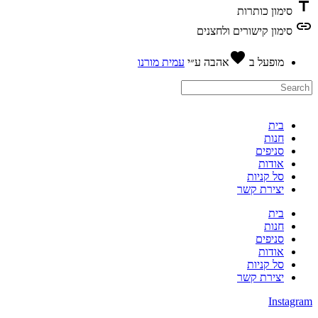
titl
סימון כותרות
lin
סימון קישורים ולחצנים
favorite
מופעל ב
אהבה
ע״י
עמית מורנו
בית
חנות
סניפים
אודות
סל קניות
יצירת קשר
בית
חנות
סניפים
אודות
סל קניות
יצירת קשר
Instagra