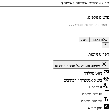
 (4 ספרות אחרונות לאימות):
רטים נוספים:
שלח בקשה
ביטול
פריט נגישות
close
פתיחה וסגירה של תפריט הנגישות
keyboa
ניווט מקלדת
visibility_
ביטול אנימציות / הבהובים
nights_st
Contrast
format_si
הגדלת טקסט
text_fiel
הקטנת טקסט
font_downl
גופן קריא