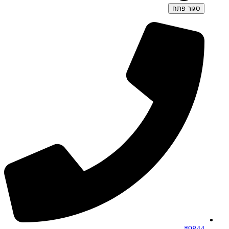
סגור
פתח
9844*