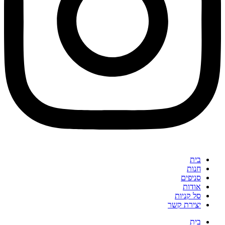
גנטיקה של המוצר
הבסיס הגנטי של
פרפל
נובע מהכלאת הזנים
גרייפפרוט (Grapefruit)
ו־
קליפורניה אורנג’ (California Orange)
. שילוב זה יצר זן אינדיקה
קלאסי בעל מבנה גנטי יציב. השושלת הגנטית של גרייפפרוט כוללת גם
את הזן
סינדרלה #99 (Cinderella #99)
, המוכר כאב טיפוס בזני היבריד
תקדמים. מבנה זה מבטיח עקביות בגידול ובאיכות המתקבלת בכל מחזור
ייצור.
הורה 1:
גרייפפרוט (Grapefruit)
הורה 2:
קליפורניה אורנג’ (California Orange)
סבא 1:
סינדרלה #99 (Cinderella #99)
מאפייני מוצר
בית
חנות
סוג מוצר:
תפרחת קנאביס
סניפים
אפיון:
אינדיקה
אודות
מינון:
T22/C4
סל קניות
THC:
24.2% – 19.9%
יצירת קשר
CBD:
4% – 0%
טרפנים דומיננטיים:
יומולן, מירצן, קריופילן
בית