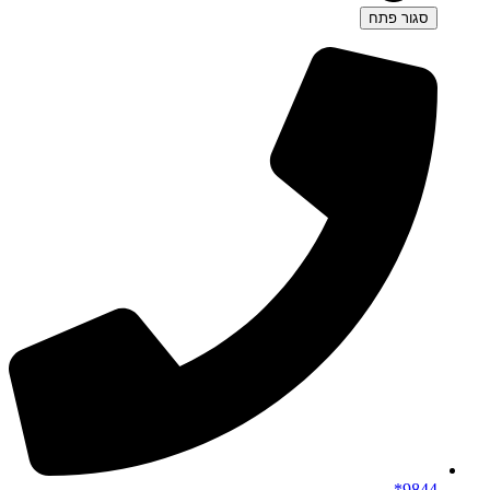
סגור
פתח
9844*