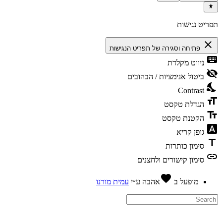
פריט נגישות
close
פתיחה וסגירה של תפריט הנגישות
keyboa
ניווט מקלדת
visibility_
ביטול אנימציות / הבהובים
nights_st
Contrast
format_si
הגדלת טקסט
text_fiel
הקטנת טקסט
font_downl
גופן קריא
titl
סימון כותרות
lin
סימון קישורים ולחצנים
favorite
מופעל ב
אהבה
ע״י
עמית מורנו