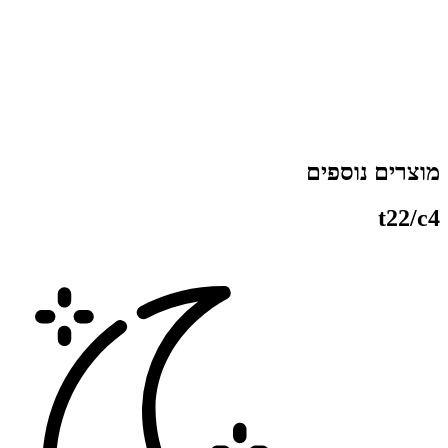
בהרה רגולטורית
מידע בעמוד זה מבוסס על נתוני היצרן ונועד לספק תיאור טכני בלבד של
מוצר. משום כך, אין לראות בו ייעוץ רפואי, המלצה לשימוש או הנחיה
יפולית מכל סוג.
וצרים נוספים
t22/c