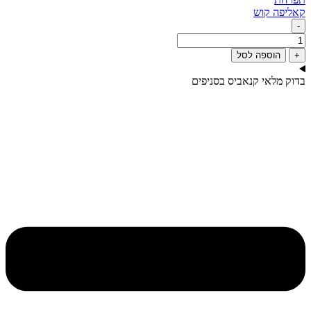
‮קאליפה קוש
-
מות
ל
+
הוספה לסל
.ק
דוק מלאי קנאביס בסניפים