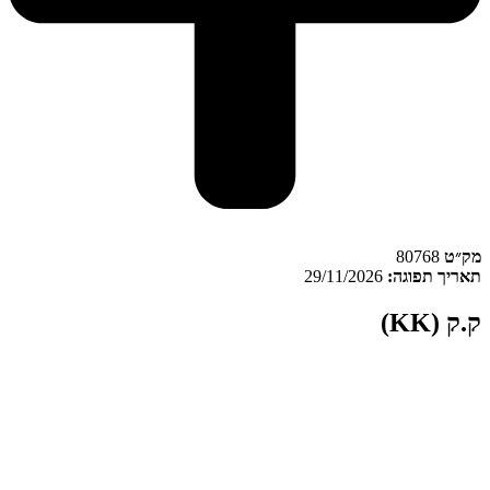
ק״ט
80768
אריך תפוגה:
29/11/2026
.ק (KK)
ק.ק (K.K) מסווג כתפרחת קנאביס באפיון אינדיקה ונכלל בקטגוריית מינון
T22/C4. ק.ק מגודל על ידי חברת גרין פילדס במתקן חממה המבוסס על
ור שמש בישראל, ומשווק גם כן על ידי החברה תחת מותג קאליפה קוש
אריזת שקית.
מק״ט:
80768
רופיל קנבינואידים