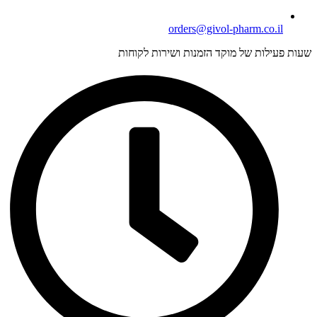
orders@givol-pharm.co.il
עות פעילות של מוקד הזמנות ושירות לקוחות