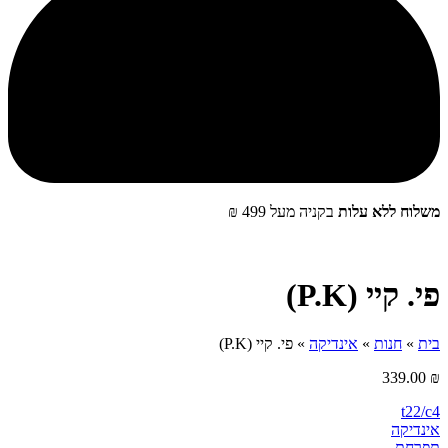
שלוח ללא עלות
בקניה מעל 499 ₪
י. קיי (P.K)
ית
»
חנות
»
אינדיקה
»
פי. קיי (P.K)
339.00
t22/c
ינדיקה
‮תפרחת