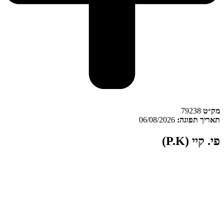
ק״ט
79238
אריך תפוגה:
06/08/2026
י. קיי (P.K)
י קיי
הוא זן
קנאביס רפואי
באפיון
אינדיקה
, המשתייך לקטגוריית מינון
T22/C
. הזן שגדל בחוות איי איי די קאן (AID Cann) ומשווק תחת
תג בטר (Better). פי קיי מסומן לעיתים בשם
PK
, אך שני השמות
תייחסים לאותו מוצר. המוצר משוייך לתפרחות קנאביס רפואי לשימוש
טופלים בעלי רישיון תקף בלבד.
״ט 79238