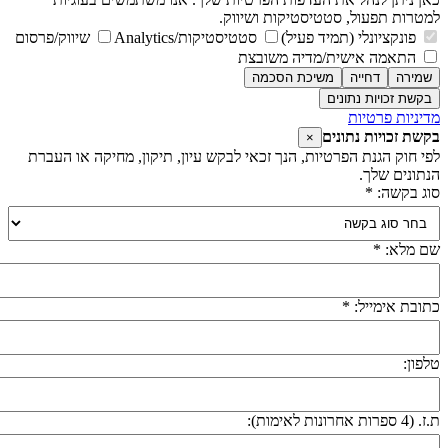
מטרות תפעול, סטטיסטיקות ושיווק.
פונקציונלי (תמיד פעיל)
סטטיסטיקות/Analytics
שיווק/פרסום
התאמה אישית/מדיה משובצת
שמירה
דחייה
משיכת הסכמה
בקשת זכויות נתונים
דיניות פרטיות
קשת זכויות נתונים
×
פי חוק הגנת הפרטיות, הנך זכאי לבקש עיון, תיקון, מחיקה או העברת
נתונים שלך.
וג בקשה: *
ם מלא: *
תובת אימייל: *
לפון:
 (4 ספרות אחרונות לאימות):