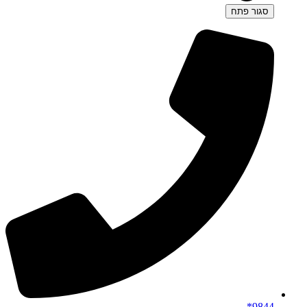
סגור
פתח
9844*