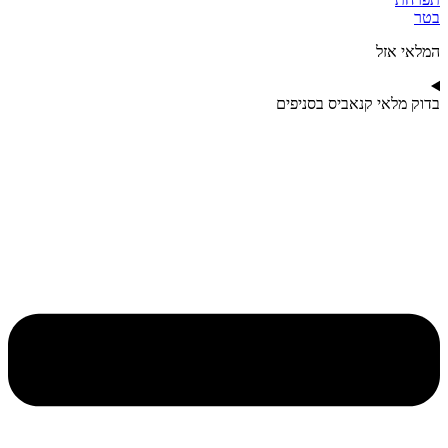
‮בטר
מלאי אזל
דוק מלאי קנאביס בסניפים