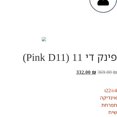
פינק די 11 (Pink D11)
332.00
₪
369.00
₪
t22/c4
אינדיקה
‮תפרחת‬
‮שיח‬