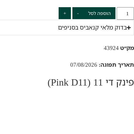
הוספה לסל
-
+
בדוק מלאי קנאביס בסניפים
מק״ט
43924
תאריך תפוגה:
07/08/2026
פינק די 11 (Pink D11)
הזן
פינק די11 (Pink D11)
הוא תפרחת קנאביס רפואי מס
שיח (Seach)
תחת המותג
שיח
, ומיובא מקנדה. המוצר נ
פרופיל קנבינואידים