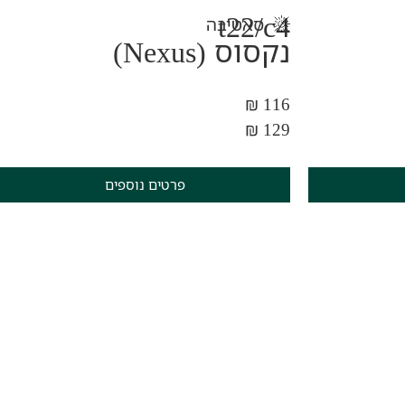
t22/c4
סאטיבה
נקסוס (Nexus)
116 ₪
129 ₪
פרטים נוספים