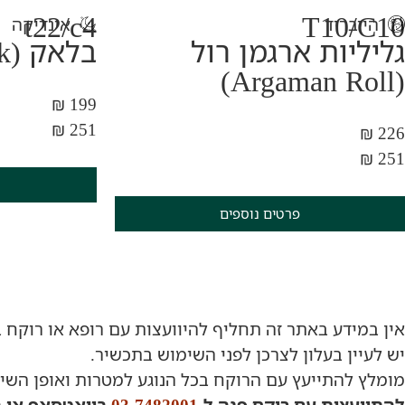
t22/c4
T10/C10
הייבריד
אינדיקה
גליליות ארגמן רול
בלאק (Black)
(Argaman Roll)
199 ₪
251 ₪
226 ₪
251 ₪
פרטים נוספים
אין במידע באתר זה תחליף להיוועצות עם רופא או רוקח 
יש לעיין בעלון לצרכן לפני השימוש בתכשיר.
מומלץ להתייעץ עם הרוקח בכל הנוגע למטרות ואופן השימ
להתייעצות עם רוקח פנה ל-
03-7482001
בוואטסאפ או ב