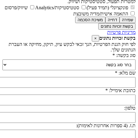
מטרות תפעול, סטטיסטיקות ושיווק.
פונקציונלי (תמיד פעיל)
סטטיסטיקות/Analytics
שיווק/פרסום
התאמה אישית/מדיה משובצת
שמירה
דחייה
משיכת הסכמה
בקשת זכויות נתונים
דיניות פרטיות
קשת זכויות נתונים
×
פי חוק הגנת הפרטיות, הנך זכאי לבקש עיון, תיקון, מחיקה או העברת
נתונים שלך.
וג בקשה: *
ם מלא: *
תובת אימייל: *
לפון:
 (4 ספרות אחרונות לאימות):