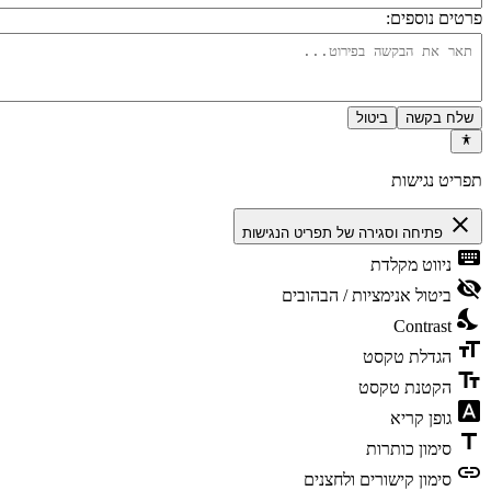
רטים נוספים:
שלח בקשה
ביטול
פריט נגישות
close
פתיחה וסגירה של תפריט הנגישות
keyboa
ניווט מקלדת
visibility_
ביטול אנימציות / הבהובים
nights_st
Contrast
format_si
הגדלת טקסט
text_fiel
הקטנת טקסט
font_downl
גופן קריא
titl
סימון כותרות
lin
סימון קישורים ולחצנים