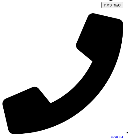
סגור
פתח
9844*