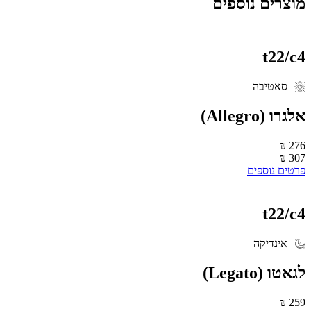
וצרים נוספים
t22/c
סאטיבה
אלגרו (Allegro)
276 
307 
רטים נוספים
t22/c
אינדיקה
גאטו (Legato)
259 