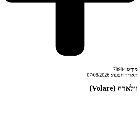
ק״ט
78984
אריך תפוגה:
07/08/2026
ולארה (Volare)
וולארה (Volare) מוגדר כתפרחת קנאביס במאפיין אינדיקה מקטגוריית
מינון T22/C4. וולארה מגודל על ידי מדוקאן במתקן אינדור המבוסס על
ורות בישראל, ולאחר מכן משווק תחת מותג סבן באריזת שקית. בנוסף,
הליך האריזה מתבצע במפעל קנטק בהתאם לנהלי בקרת האיכות.
ק״ט:
78984