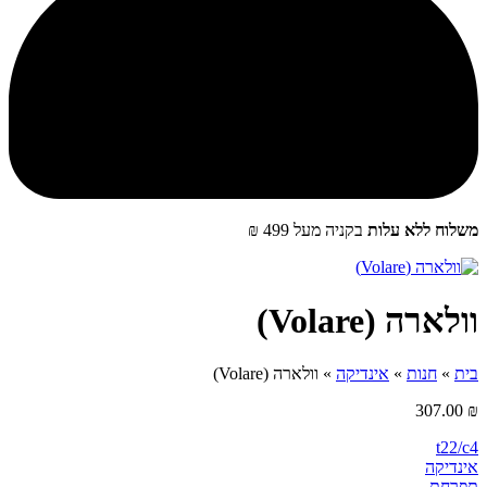
שלוח ללא עלות
בקניה מעל 499 ₪
ולארה (Volare)
ית
»
חנות
»
אינדיקה
»
וולארה (Volare)
307.00
t22/c
ינדיקה
‮תפרחת