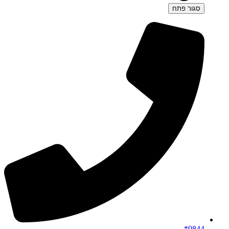
סגור
פתח
9844*