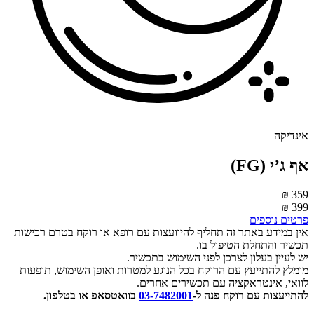
ינדיקה
‮אף ג’י (FG)
359 
399 
רטים נוספים
ין במידע באתר זה תחליף להיוועצות עם רופא או רוקח בטרם רכישות
כשיר והתחלת הטיפול בו.
ש לעיין בעלון לצרכן לפני השימוש בתכשיר.
ומלץ להתייעץ עם הרוקח בכל הנוגע למטרות ואופן השימוש, תופעות
וואי, אינטראקציה עם תכשירים אחרים.
התייעצות עם רוקח פנה ל-
03-7482001
בוואטסאפ או בטלפון.