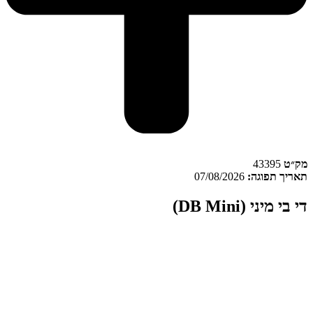
ק״ט
43395
אריך תפוגה:
07/08/2026
די בי מיני (DB Mini)
 בי מיני (DB Mini)
הוא זן קנאביס רפואי מסוג אינדיקה המשווק
בקטגוריית המינון T22/C4. די בי מיני משווק תחת מותג פלאנטק ומגודל
משווק על ידי פלאנטק בישראל. הגידול מתבצע במתקן אינדור המבוסס
ל תאורה מלאכותית ותנאי סביבה מבוקרים, בעוד שהמוצר משווק
פורמט מיניז – תפרחות קטנות – באריזת שקית. בנוסף, תהליך האריזה
תבצע במפעל דוד וגוליית בהתאם לנתוני היצרן.
מק”ט: 43395