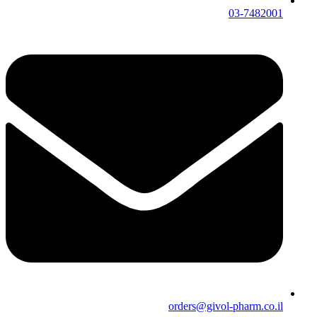
03-7482001
orders@givol-pharm.co.il