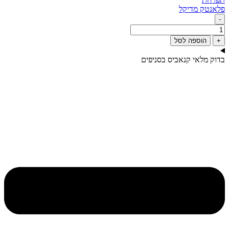
‮פלאנטק מדיקל
-
מות
ל
+
הוספה לסל
י
י
דוק מלאי קנאביס בסניפים
(DB
Mini