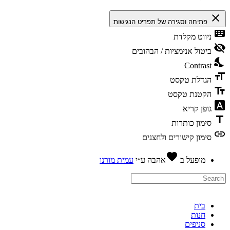
close
פתיחה וסגירה של תפריט הנגישות
keyboa
ניווט מקלדת
visibility_
ביטול אנימציות / הבהובים
nights_st
Contrast
format_si
הגדלת טקסט
text_fiel
הקטנת טקסט
font_downl
גופן קריא
titl
סימון כותרות
lin
סימון קישורים ולחצנים
favorite
מופעל ב
אהבה
ע״י
עמית מורנו
בית
חנות
סניפים