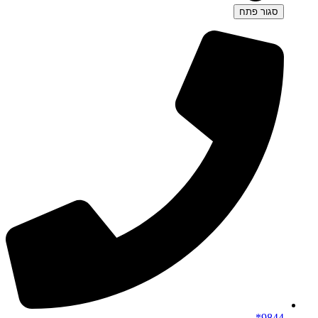
סגור
פתח
9844*