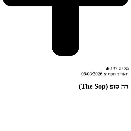
ק״ט
46137
אריך תפוגה:
08/08/2026
ה סופ (The Sop)
ה סופ
(The Sop) מוגדר כתפרחת קנאביס במאפיין אינדיקה מקטגוריית
 T22/C4, והוא מגודל בקנדה.
ק״ט:
46137
רופיל קנבינואידים