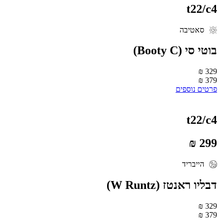
t22/c
סאטיבה
וטי סי (Booty C)
329 
379 
רטים נוספים
t22/c
299 
הייבריד
בליו ראנטז (W Runtz)
329 
379 