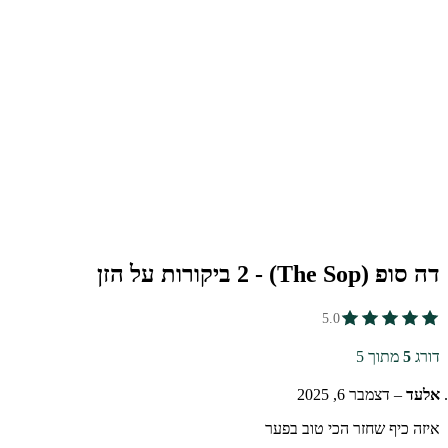
נוסף לכך, המוצר עבר הליך הורדת עומס מיקרוביאלי המבוסס על קרינת
טא, כחלק מתהליכי הבקרה והניקיון המבוצעים לפי נהלי משרד
בריאות.
מות נוספים של דה סופ
מוצר עשוי להופיע גם בשם: דה סואפ, the soap.
בהרה רגולטורית
מידע מבוסס על נתוני היצרן ונועד לספק ידע בלבד. נתוני המוצר עשויים
השתנות בין אצוות ייצור שונות.
 סופ (The Sop) - 2 ביקורות על הזן
5.0
ורג
5
מתוך 5
לעד
–
דצמבר 6, 2025
יזה כיף שחזר הכי טוב בפער