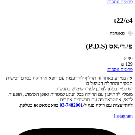
רטים נוספים
t22/c
סאטיבה
י.די.אס (‎P.D.S)
99 
129 
רטים נוספים
ין במידע באתר זה תחליף להיוועצות עם רופא או רוקח בטרם רכישות
כשיר והתחלת הטיפול בו.
ש לעיין בעלון לצרכן לפני השימוש בתכשיר.
ומלץ להתייעץ עם הרוקח בכל הנוגע למטרות ואופן השימוש, תופעות
וואי, אינטראקציה עם תכשירים אחרים.
התייעצות עם רוקח פנה ל-
03-7482001
בוואטסאפ או בטלפון.
Instagra