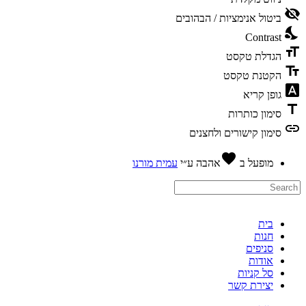
visibility_
ביטול אנימציות / הבהובים
nights_st
Contrast
format_si
הגדלת טקסט
text_fiel
הקטנת טקסט
font_downl
גופן קריא
titl
סימון כותרות
lin
סימון קישורים ולחצנים
favorite
מופעל ב
אהבה
ע״י
עמית מורנו
בית
חנות
סניפים
אודות
סל קניות
יצירת קשר