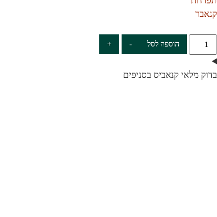
‮תפרחת‬
‮קנאבר‬
הוספה לסל
-
+
בדוק מלאי קנאביס בסניפים