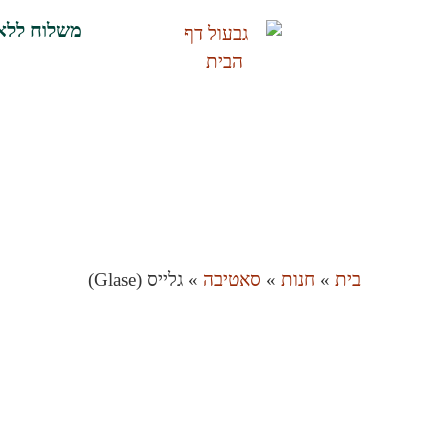
משלוח ללא
בית
»
חנות
»
סאטיבה
»
‮גלייס‬ (Glase)