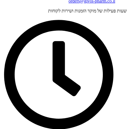
orders@givol-pharm.co.il
עות פעילות של מוקד הזמנות ושירות לקוחות