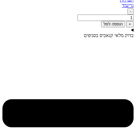
‮גרינמד
-
מות
ל
+
הוספה לסל
דוק מלאי קנאביס בסניפים