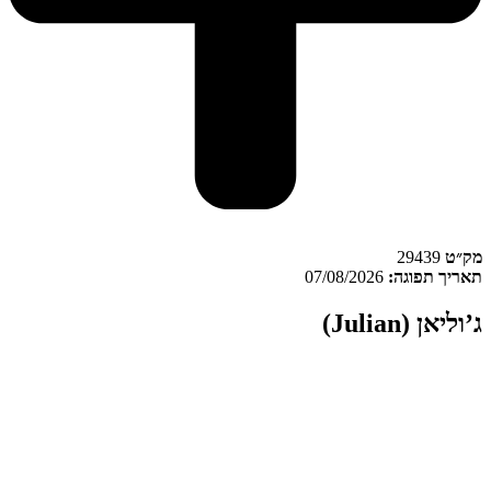
ק״ט
29439
אריך תפוגה:
07/08/2026
ג’וליאן (Julian)
וליאן (Julian)
הוא זן קנאביס רפואי מסוג היבריד בקטגוריית המינון
T22/C4. ג’וליאן מיוצר, מגודל ומשווק בישראל על ידי גרינמד תחת מותג
רינמד. הגידול מתבצע במתקן אינדור המבוסס על תאורה מלאכותית
תנאי סביבה מבוקרים, בעוד שהמוצר נארז באריזת שקית אטומה. בנוסף,
הליך הייצור כולל נהלי בקרת איכות, הדברה ביולוגית והדברה אורגנית
התאם לנתוני היצרן.