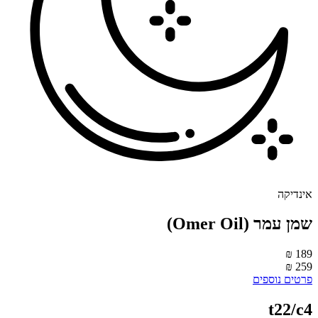
ינדיקה
‮שמן עמר (Omer Oil)
189 
259 
רטים נוספים
t22/c