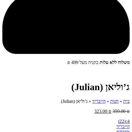
שלוח ללא עלות
בקניה מעל 499 ₪
‮ג’וליאן (Julian)
ית
»
חנות
»
הייבריד
»
‮ג’וליאן‬ (Julian)
323.00
₪
359.00
t22/c
ייבריד
‮תפרחת