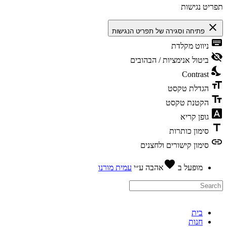
פריט נגישות
close
פתיחה וסגירה של תפריט הנגישות
keyboa
ניווט מקלדת
visibility_
ביטול אנימציות / הבהובים
nights_st
Contrast
format_si
הגדלת טקסט
text_fiel
הקטנת טקסט
font_downl
גופן קריא
titl
סימון כותרות
lin
סימון קישורים ולחצנים
favorite
מופעל ב
אהבה
ע״י
עמית מורנו
בית
חנות