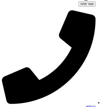
סגור
פתח
9844*