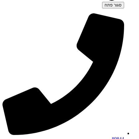
סגור
פתח
9844*