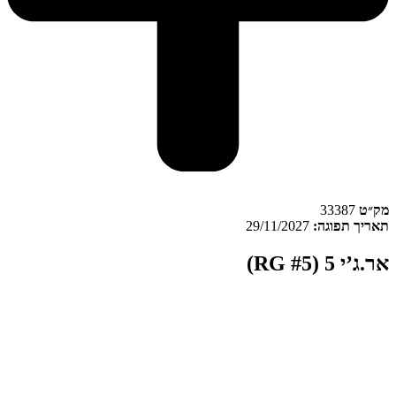
מק״ט
33387
תאריך תפוגה:
29/11/2027
‮אר.ג’י 5‬ (RG #5)
אר ג’י #5 (RG #5)
הוא זן קנאביס רפואי מסוג אינדיקה בקטגוריית המינון
T22/C4. אר ג’י #5 משווק בישראל תחת מותג ראגוס, כאשר קנדוק
משמשת כמגדלת ומשווקת המוצר. הגידול מתבצע בישראל בחממה
טכנולוגית המבוססת על אור שמש טבעי לצד מערכות בקרה סביבתיות,
והמוצר נארז בצנצנת במפעלי בזלת. בנוסף, תהליך הייצור כולל נהלי בקרת
איכות והדברה ביולוגית בהתאם למידע שפורסם על ידי היצרן