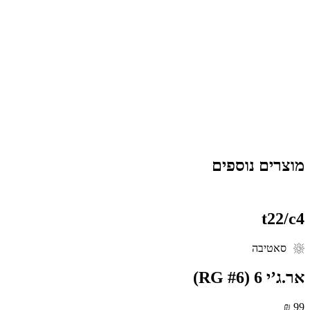
הדברה ביולוגית
קרינת בטא
פסטור קר להורדת עומס מיקרוביאלי
הבהרה רגולטורית
המידע המוצג בעמוד זה מבוסס על נתוני היצרן והמשווק כפי שפורסמו
עבור המוצר. לפיכך, נתוני הקנבינואידים, מאפייני הגידול ותהליכי הייצור
עשויים להשתנות בין אצוות שונות. המידע נועד למטרות מידע בלבד ואינו
מהווה המלצה, חוות דעת רפואית או תחליף לייעוץ מקצועי.
מוצרים נוספים
t22/c4
סאטיבה
‮אר.ג’י 6‬ (RG #6)
99 ₪