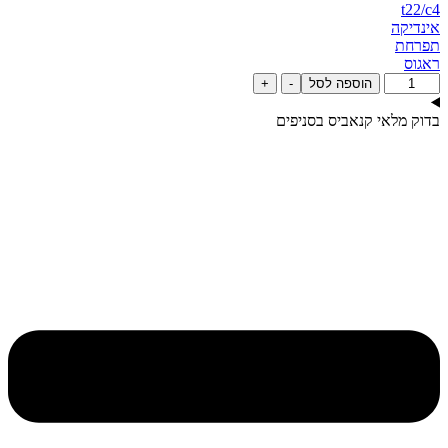
t22/c4
אינדיקה
‮תפרחת‬
‮ראגוס‬
כמות
הוספה לסל
-
+
של
‮אר.ג'י
בדוק מלאי קנאביס בסניפים
(RG
#5)