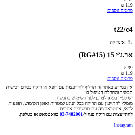
119 ₪
פרטים נוספים
t22/c4
אינדיקה
‮אר.ג’י 51 ‬(RG#15)
99 ₪
119 ₪
פרטים נוספים
אין במידע באתר זה תחליף להיוועצות עם רופא או רוקח בטרם רכישות
תכשיר והתחלת הטיפול בו.
יש לעיין בעלון לצרכן לפני השימוש בתכשיר.
מומלץ להתייעץ עם הרוקח בכל הנוגע למטרות ואופן השימוש, תופעות
לוואי, אינטראקציה עם תכשירים אחרים.
להתייעצות עם רוקח פנה ל-
03-7482001
בוואטסאפ או בטלפון.
Instagram