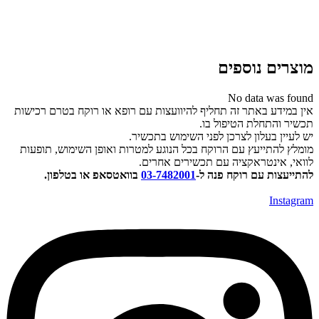
ינפורמטיבי בלבד. אין לראות במידע זה תחליף לייעוץ רפואי מוסמך או
הנחיות רופא מטפל. מומלץ לעיין בעלון הצרכן המצורף לאריזה לצורך
ידע נוסף.
וצרים נוספים
No data was foun
ין במידע באתר זה תחליף להיוועצות עם רופא או רוקח בטרם רכישות
כשיר והתחלת הטיפול בו.
ש לעיין בעלון לצרכן לפני השימוש בתכשיר.
ומלץ להתייעץ עם הרוקח בכל הנוגע למטרות ואופן השימוש, תופעות
וואי, אינטראקציה עם תכשירים אחרים.
התייעצות עם רוקח פנה ל-
03-7482001
בוואטסאפ או בטלפון.
Instagra