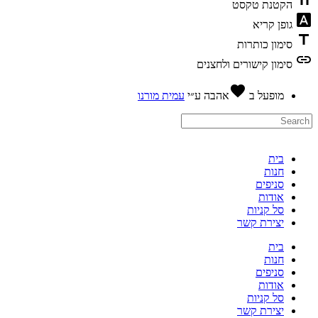
text_fiel
הקטנת טקסט
font_downl
גופן קריא
titl
סימון כותרות
lin
סימון קישורים ולחצנים
favorite
מופעל ב
אהבה
ע״י
עמית מורנו
בית
חנות
סניפים
אודות
סל קניות
יצירת קשר
בית
חנות
סניפים
אודות
סל קניות
יצירת קשר