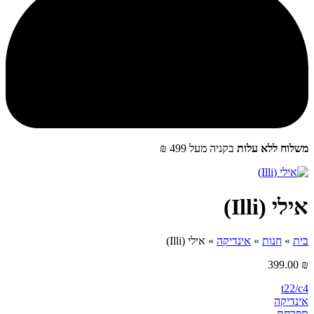
שלוח ללא עלות
בקניה מעל 499 ₪
ילי (Illi)
ית
»
חנות
»
אינדיקה
»
אילי (Illi)
399.00
t22/c
ינדיקה
‮תפרחת