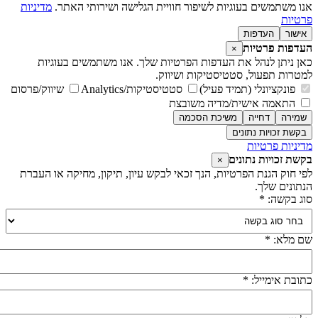
נו משתמשים בעוגיות לשיפור חוויית הגלישה ושירותי האתר.
מדיניות
רטיות
אישור
העדפות
עדפות פרטיות
×
אן ניתן לנהל את העדפות הפרטיות שלך. אנו משתמשים בעוגיות
מטרות תפעול, סטטיסטיקות ושיווק.
פונקציונלי (תמיד פעיל)
סטטיסטיקות/Analytics
שיווק/פרסום
התאמה אישית/מדיה משובצת
שמירה
דחייה
משיכת הסכמה
בקשת זכויות נתונים
דיניות פרטיות
קשת זכויות נתונים
×
פי חוק הגנת הפרטיות, הנך זכאי לבקש עיון, תיקון, מחיקה או העברת
נתונים שלך.
וג בקשה: *
ם מלא: *
תובת אימייל: *