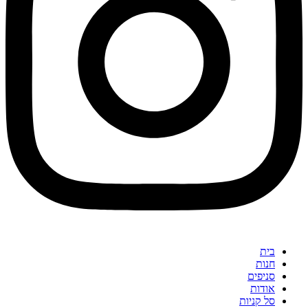
בית
חנות
סניפים
אודות
סל קניות