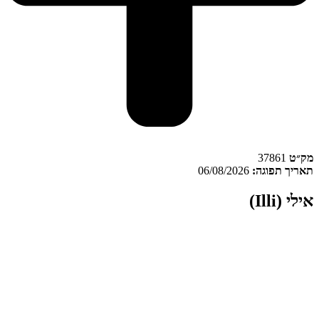
ק״ט
37861
אריך תפוגה:
06/08/2026
ילי (Illi)
לי (Illi)
הוא זן
תפרחת קנאביס
מסוג
אינדיקה
, המשתייך לקטגוריית
ינון
T22/C4
. המוצר משווק על ידי
דוד וגוליית (David and Goliath)
חת מותג הבית של החברה, ונארז בתצורת
צנצנת
אטומה לשמירה על
ריות ואיכות התפרחת. חברת דוד וגוליית אינה חושפת את זהות המגדל,
ך מציינת כי תהליך הגידול והאריזה מתבצע תחת פיקוח איכות קפדני
בהתאם לתקני משרד הבריאות.