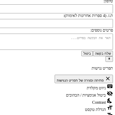
לפון:
 (4 ספרות אחרונות לאימות):
רטים נוספים:
שלח בקשה
ביטול
פריט נגישות
close
פתיחה וסגירה של תפריט הנגישות
keyboa
ניווט מקלדת
visibility_
ביטול אנימציות / הבהובים
nights_st
Contrast
format_si
הגדלת טקסט