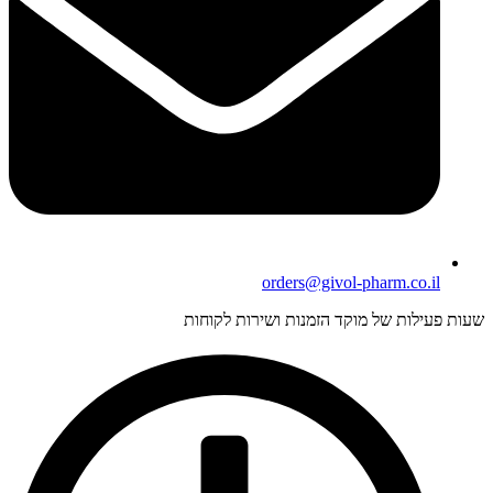
orders@givol-pharm.co.il
עות פעילות של מוקד הזמנות ושירות לקוחות