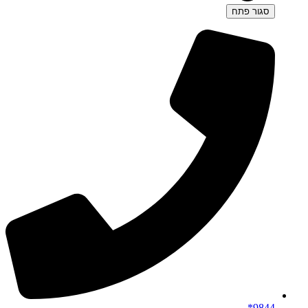
סגור
פתח
9844*