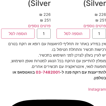
Silver)
Silver
226 ₪
226
251 ₪
251
טים נוספים
פרטים נוספים
ות
כמות
הוספה לסל
הוספה לסל
של
ן
שמן
קאן
ביקאן
ן במידע באתר זה תחליף להיוועצות עם רופא או רוקח בטרם
לבר
סילבר
(Bcann
(Bcan
ישות תכשיר והתחלת הטיפול בו.
Silver)
Silve
 לעיין בעלון לצרכן לפני השימוש בתכשיר.
מלץ להתייעץ עם הרוקח בכל הנוגע למטרות ואופן השימוש,
פעות לוואי, אינטראקציה עם תכשירים אחרים.
תייעצות עם רוקח פנה ל-
03-7482001
בוואטסאפ או
לפון.
Instagr