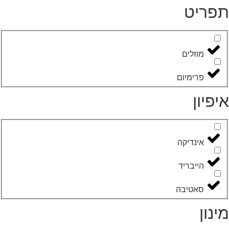
פריט
מוזלים
פרימיום
יפיון
אינדיקה
הייבריד
סאטיבה
ינון