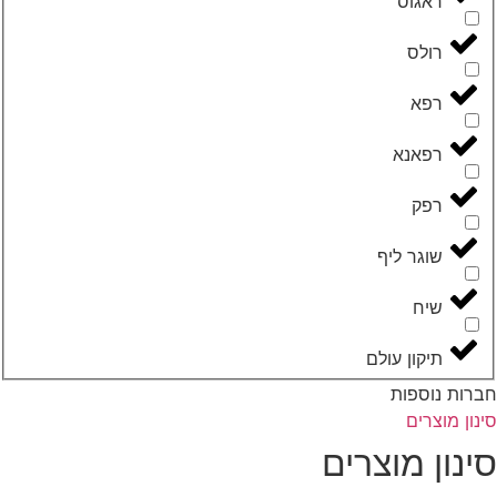
‮ראגוס‬
‮רולס‬
‮רפא‬
‮רפאנא‬
‮רפק‬
‮שוגר ליף‬
‮שיח‬
‮תיקון עולם‬
רות נוספות
נון מוצרים
ינון מוצרים