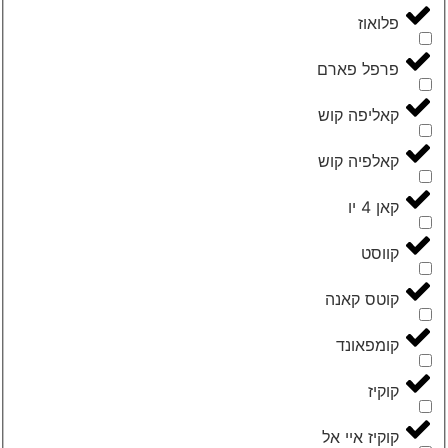
‮פלואוז‬
‮פרפל פארם‬
‮קאליפה קוש‬
‮קאלפיה קוש‬
‮קאן 4 יו‬
‮קווסט‬
‮קוטס קאנה‬
‮קומפאונד‬
‮קוקיז‬
‮קוקיז איי אל‬