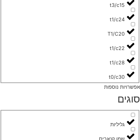
t3/c15
t1/c24
T1/C20
t1/c22
t1/c28
t0/c30
שרויות נוספות
וגים
‮גליליות‬
שמן קנאביס