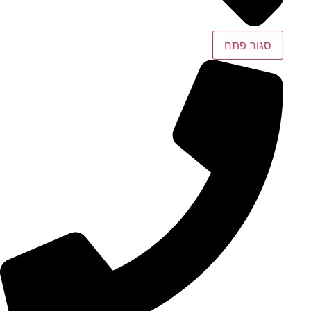
סגור
פתח