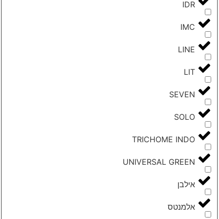
IDR
IMC
LINE
LIT
SEVEN
SOLO
TRICHOME INDO
UNIVERSAL GREEN
‮אילבן‬
‮אלמנטס‬