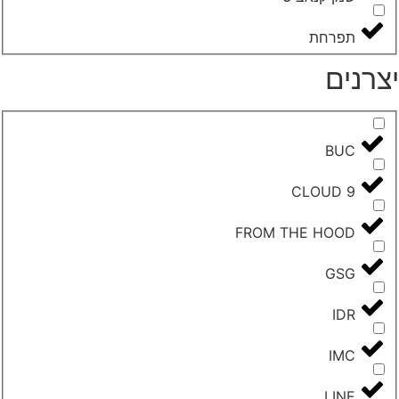
‮תפרחת‬
צרנים
BUC
CLOUD 9
FROM THE HOOD
GSG
IDR
IMC
LINE