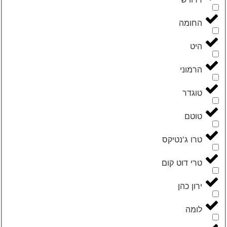
‮החומה‬
‮היט‬
‮הרמוני‬
‮טוגדר‬
‮טוטם‬
‮טרו ג'נטיקס‬
‮טרי דוט קום‬
‮ירון כהן‬
‮לומה‬