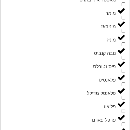
‮מומזי‬
‮מיניבאז‬
‮מיניז‬
‮נובה קנביס‬
‮פיס נטורלס‬
‮פלאנטיס‬
‮פלאנטק מדיקל‬
‮פלואוז‬
‮פרפל פארם‬