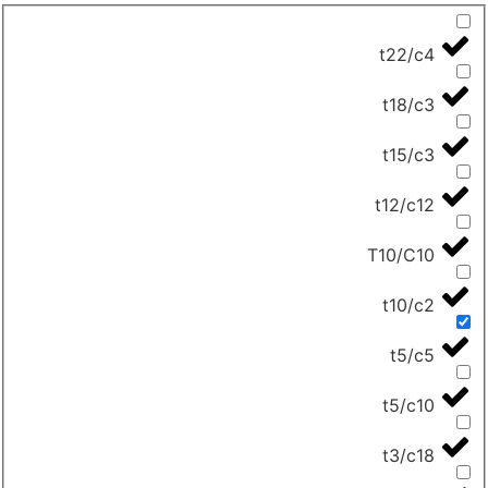
t22/c4
t18/c3
t15/c3
t12/c12
T10/C10
t10/c2
t5/c5
t5/c10
t3/c18