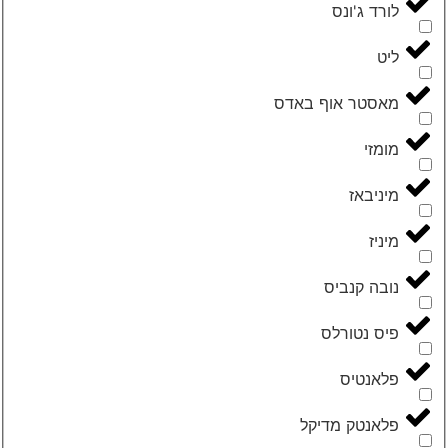
‮לורד ג'ונס‬
‮ליט‬
‮מאסטר אוף באדס‬
‮מומזי‬
‮מיניבאז‬
‮מיניז‬
‮נובה קנביס‬
‮פיס נטורלס‬
‮פלאנטיס‬
‮פלאנטק מדיקל‬