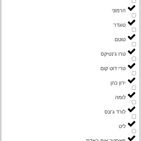
‮הרמוני‬
‮טוגדר‬
‮טוטם‬
‮טרו ג'נטיקס‬
‮טרי דוט קום‬
‮ירון כהן‬
‮לומה‬
‮לורד ג'ונס‬
‮ליט‬
‮מאסטר אוף באדס‬