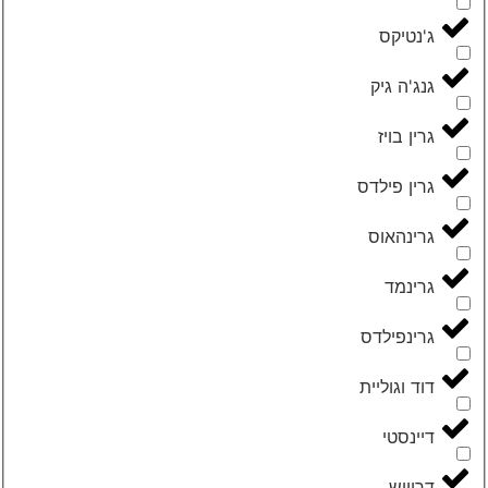
‮ג'נטיקס‬
‮גנג'ה גיק‬
‮גרין בויז‬
‮גרין פילדס‬
‮גרינהאוס‬
‮גרינמד‬
‮גרינפילדס‬
‮דוד וגוליית‬
‮דיינסטי‬
‮דרוויש‬