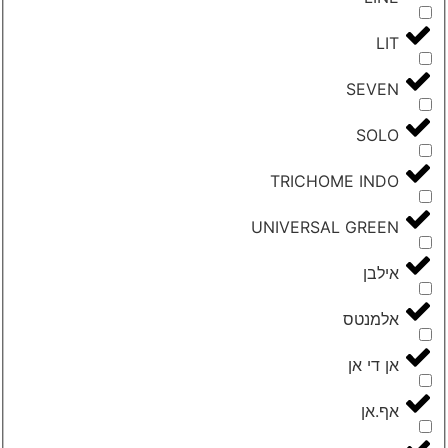
LIT
SEVEN
SOLO
TRICHOME INDO
UNIVERSAL GREEN
‮אילבן‬
‮אלמנטס‬
‮אן די אן‬
‮אף.אן‬