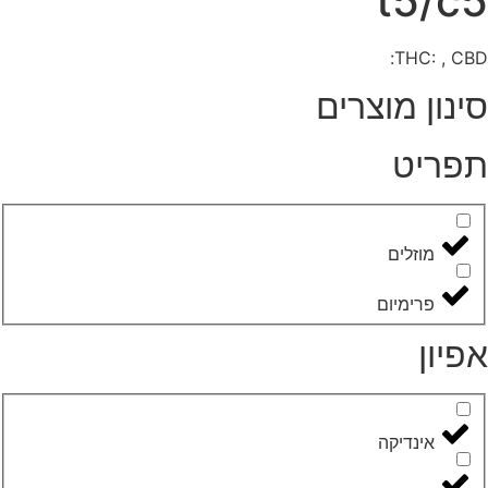
t5/c
THC: , CB
ינון מוצרים
פריט
מוזלים
פרימיום
פיון
אינדיקה