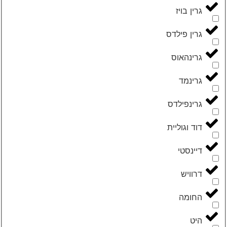
‮גרין בויז‬
‮גרין פילדס‬
‮גרינהאוס‬
‮גרינמד‬
‮גרינפילדס‬
‮דוד וגוליית‬
‮דיינסטי‬
‮דרוויש‬
‮החומה‬
‮היט‬