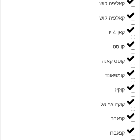
‮קאליפה קוש‬
‮קאלפיה קוש‬
‮קאן 4 יו‬
‮קווסט‬
‮קוטס קאנה‬
‮קומפאונד‬
‮קוקיז‬
‮קוקיז איי אל‬
‮קנאבר‬
‮קנאברו‬