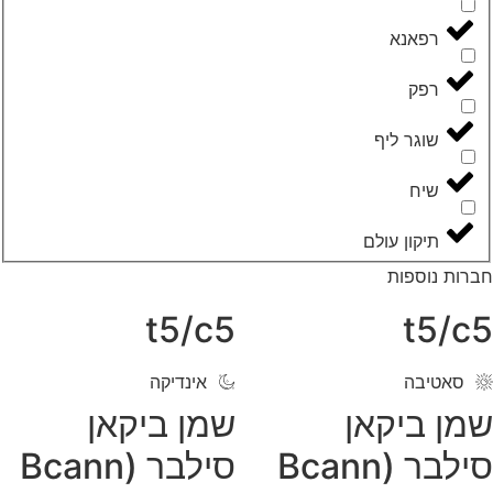
‮רפאנא‬
‮רפק‬
‮שוגר ליף‬
‮שיח‬
‮תיקון עולם‬
רות נוספות
t5/c5
t5/c
סאטיבה
אינדיקה
מן ביקאן
שמן ביקאן
סילבר (Bcann
סילבר (Bcann