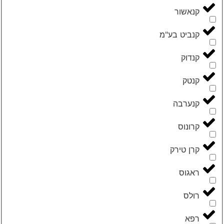
‮קנאשור‬
‮קנביט בע"מ‬
‮קנדוק‬
‮קנטק‬
‮קנערבה‬
‮קרונוס‬
‮קרן טירק‬
‮ראגוס‬
‮רולס‬
‮רפא‬