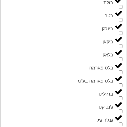
‮בזלת‬
‮בטר‬
‮בינסק‬
‮ביקאן‬
‮בלאק‬
‮בלס פארמה‬
‮בלס פארמה בע"מ‬
‮ברזיליס‬
‮ג'נטיקס‬
‮גנג'ה גיק‬