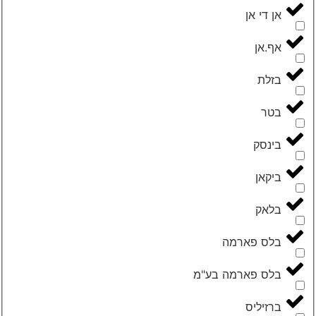
‮אן די אן‬
‮אף.אן‬
‮בזלת‬
‮בטר‬
‮בינסק‬
‮ביקאן‬
‮בלאק‬
‮בלס פארמה‬
‮בלס פארמה בע"מ‬
‮ברזיליס‬