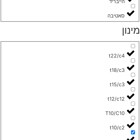
הייבריד
סאטיבה
ינון
t22/c4
t18/c3
t15/c3
t12/c12
T10/C10
t10/c2