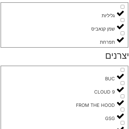
‮גליליות‬
שמן קנאביס
‮תפרחת‬
צרנים
BUC
CLOUD 9
FROM THE HOOD
GSG