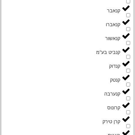
‮קנאבר‬
‮קנאברו‬
‮קנאשור‬
‮קנביט בע"מ‬
‮קנדוק‬
‮קנטק‬
‮קנערבה‬
‮קרונוס‬
‮קרן טירק‬