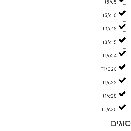
t5/c5
t5/c10
t3/c18
t3/c15
t1/c24
T1/C20
t1/c22
t1/c28
t0/c30
וגים