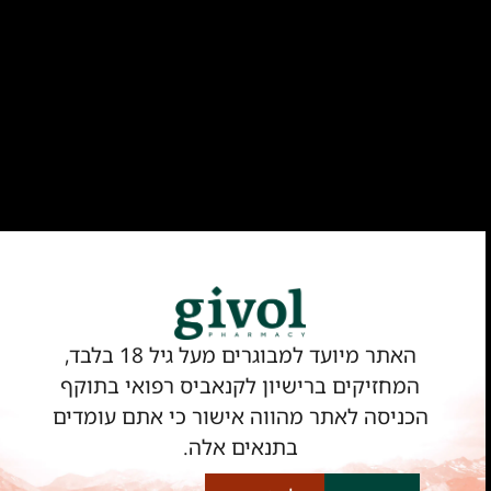
‮גרינפילדס‬
‮דוד וגוליית‬
‮דיינסטי‬
‮דרוויש‬
‮החומה‬
‮היט‬
‮הרמוני‬
האתר מיועד למבוגרים מעל גיל 18 בלבד,
המחזיקים ברישיון לקנאביס רפואי בתוקף
‮טוגדר‬
הכניסה לאתר מהווה אישור כי אתם עומדים
בתנאים אלה.
‮טוטם‬