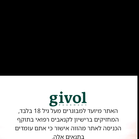
‮גרינפילדס‬
‮דוד וגוליית‬
‮דיינסטי‬
‮דרוויש‬
‮החומה‬
‮היט‬
‮הרמוני‬
האתר מיועד למבוגרים מעל גיל 18 בלבד,
‮טוגדר‬
המחזיקים ברישיון לקנאביס רפואי בתוקף
הכניסה לאתר מהווה אישור כי אתם עומדים
‮טוטם‬
בתנאים אלה.