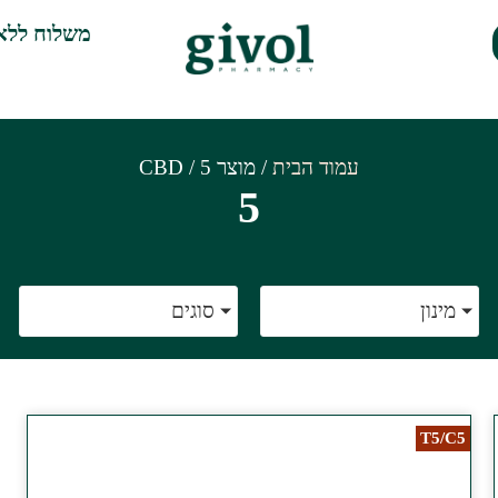
משלוח ללא
עמוד הבית
/ מוצר CBD / 5
5
מינון
סוגים
T5/C5