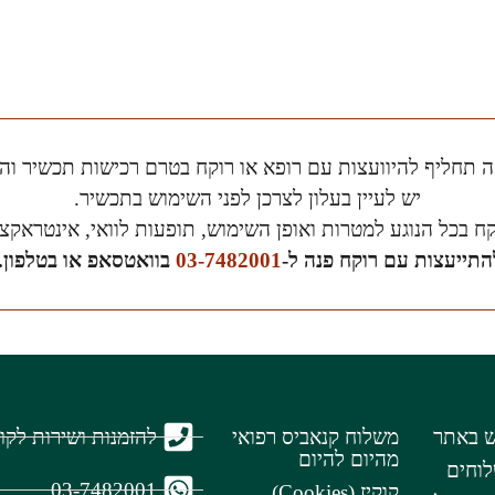
ה תחליף להיוועצות עם רופא או רוקח בטרם רכישות תכשיר וה
יש לעיין בעלון לצרכן לפני השימוש בתכשיר.
ח בכל הנוגע למטרות ואופן השימוש, תופעות לוואי, אינטראקצ
התייעצות עם רוקח פנה ל-
03-7482001
בוואטסאפ או בטלפון.
להזמנות ושירות לקוחות :
ש באתר
משלוח קנאביס רפואי
מהיום להיום
לוחים
03-7482001
קוקיז (Cookies)