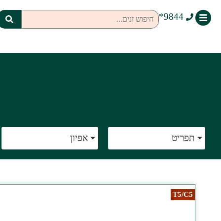
9844*
תפריט
אפיון
T5/C5