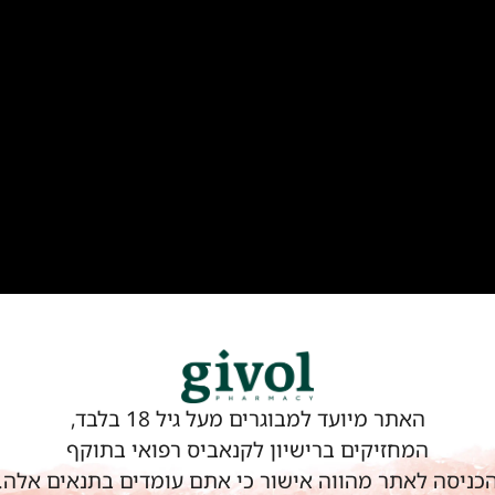
האתר מיועד למבוגרים מעל גיל 18 בלבד,
המחזיקים ברישיון לקנאביס רפואי בתוקף
כניסה לאתר מהווה אישור כי אתם עומדים בתנאים אלה.