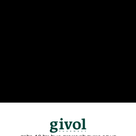
קבלת התראות בזמן אמת על פתיחה וסגירה של
מרשמים, כך שתהיו מעודכנים בכל עת.
עדכונים ישירים על מוצרים חדשים שנכנסים לסניפים –
שלא תפספסו דבר.
כניסה חופשית להרצאות, סדנאות, השקות ופעילויות
שוטפות.
ההצטרפות למועדון אינה כרוכה בתשלום
להורדת התקנון לחצו
אין במידע באתר זה תחליף להיוועצות עם רופא או
רוקח בטרם רכישות תכשיר והתחלת הטיפול בו.
יש לעיין בעלון לצרכן לפני השימוש בתכשיר.
מומלץ להתייעץ עם הרוקח בכל הנוגע למטרות